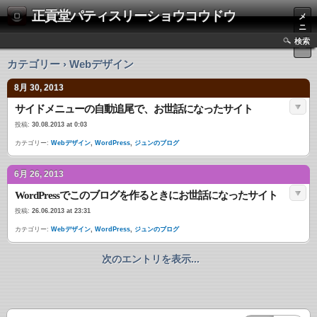
正貢堂パティスリーショウコウドウ
メ
ニ
ュ
検索
ー
カテゴリー › Webデザイン
8月 30, 2013
サイドメニューの自動追尾で、お世話になったサイト
投稿:
30.08.2013 at 0:03
カテゴリー:
Webデザイン
,
WordPress
,
ジュンのブログ
6月 26, 2013
WordPressでこのブログを作るときにお世話になったサイト
投稿:
26.06.2013 at 23:31
カテゴリー:
Webデザイン
,
WordPress
,
ジュンのブログ
次のエントリを表示...