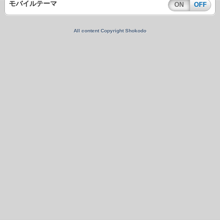
モバイルテーマ
ON
OFF
All content Copyright Shokodo