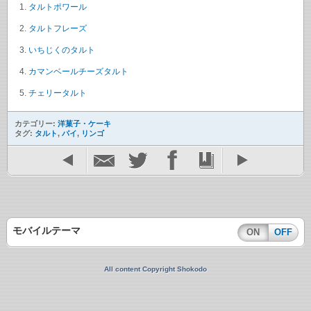
タルトポワール
タルトフレーズ
いちじくのタルト
カマンベールチーズタルト
チェリータルト
カテゴリー:
洋菓子・ケーキ
タグ:
タルト
,
パイ
,
リンゴ
モバイルテーマ
ON
OFF
All content Copyright Shokodo