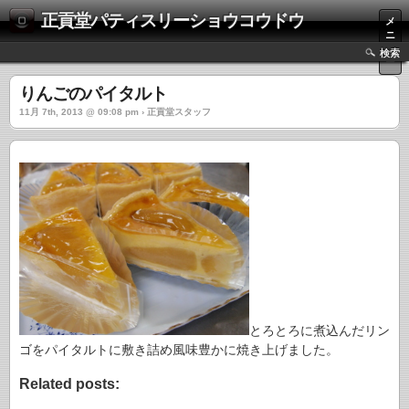
正貢堂パティスリーショウコウドウ
メ
ニ
ュ
検索
ー
りんごのパイタルト
11月 7th, 2013 @ 09:08 pm › 正貢堂スタッフ
とろとろに煮込んだリン
ゴをパイタルトに敷き詰め風味豊かに焼き上げました。
Related posts: