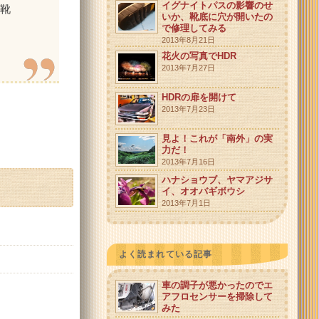
イグナイトパスの影響のせ
の靴
いか、靴底に穴が開いたの
で修理してみる
2013年8月21日
花火の写真でHDR
2013年7月27日
HDRの扉を開けて
2013年7月23日
見よ！これが「南外」の実
力だ！
2013年7月16日
ハナショウブ、ヤマアジサ
イ、オオバギボウシ
2013年7月1日
よく読まれている記事
車の調子が悪かったのでエ
アフロセンサーを掃除して
みた