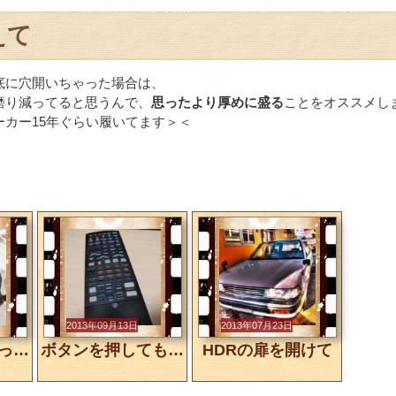
えて
底に穴開いちゃった場合は、
磨り減ってると思うんで、
思ったより厚めに盛る
ことをオススメし
ーカー15年ぐらい履いてます＞＜
2013年09月13日
2013年07月23日
車の調子が悪かったのでエアフロセンサーを掃除してみた
ボタンを押しても反応しなくなったリモコンを修理してみた
HDRの扉を開けて