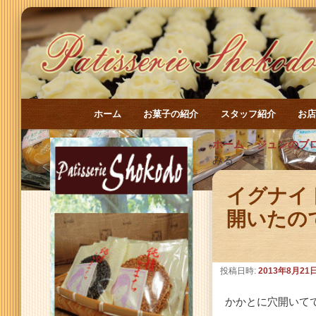
メインメニュー
ホーム
お菓子の紹介
スタッフ紹介
お
メインコンテンツへ移動
サブコンテンツへ移動
ホーム
>
ジュンのブ
みる
イグナイ
開いたの
投稿日時:
2013年8月21
かかとに穴開いて