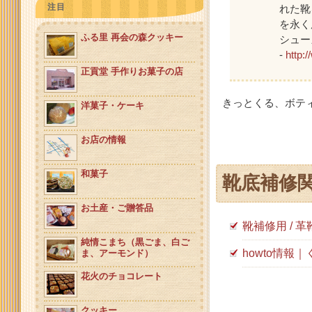
注目
れた靴
を永く
ふる里 再会の森クッキー
シュー
-
http:
正貢堂 手作りお菓子の店
きっとくる、ボテ
洋菓子・ケーキ
お店の情報
和菓子
靴底補修
お土産・ご贈答品
靴補修用 /
純情こまち（黒ごま、白ご
howto情
ま、アーモンド）
花火のチョコレート
クッキー