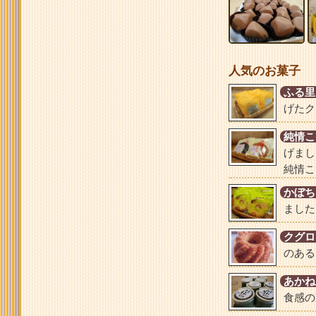
人気のお菓子
ふる里
げたク
純情こ
げまし
純情こ
かぼち
ました
クグロ
のある
あかね
食感の