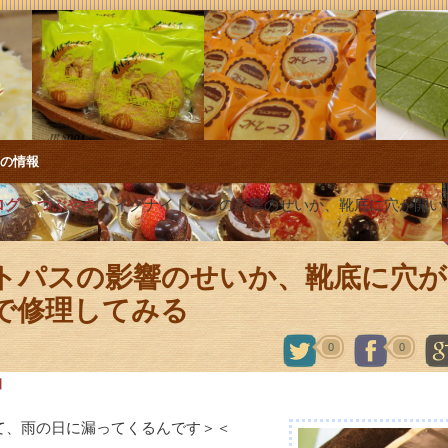
店の情報
ログ
>
つぶやき
>
イグナイトパスの影響のせいか、靴底に穴が開い
トパスの影響のせいか、靴底に穴が
で修理してみる
0
0
日
て、雨の日に漏ってくるんです＞＜