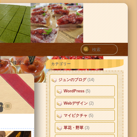
検
索
たので修理して
カテゴリー
ジュンのブログ
(14)
WordPress
(5)
Webデザイン
(2)
0
マイピクチャ
(5)
草花・野草
(3)