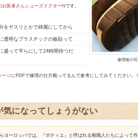
のお医者さんシューズドクターN
です。
、
分をヤスリとかで綺麗にしてから
に透明なプラスチックの板貼って
に盛って平らにして24時間待つだ
修理後の写
ページ
にPDFで修理の仕方載ってるんで参考にしてみてください。
が気になってしょうがない
らヨーロッパでは、『ボティエ』と呼ばれる靴職人たちによって