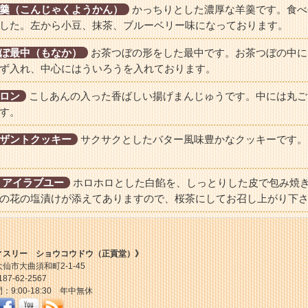
羹（こんじゃくようかん）
かっちりとした濃厚な羊羹です。食べ
した。左から小豆、抹茶、ブルーベリー味になっております。
ぼ最中（もなか）
お茶つぼの形をした最中です。お茶つぼの中に
ず入れ、中心にはういろうを入れております。
ロン
こしあんの入った香ばしい揚げまんじゅうです。中には丸ご
す。
ザントクッキー
サクサクとしたバター風味豊かなクッキーです。
 アイラブユー
ホロホロとした白餡を、しっとりした皮で包み焼
の花の塩漬けが添えてありますので、桜茶にしてお召し上がり下
ィスリー ショウコウドウ（正貢堂）》
仙市大曲須和町2-1-45
87-62-2567
：9:00-18:30 年中無休