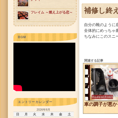
補修し終
フレイム ～燃え上がる恋～
自分の靴のように
全体的にめっちゃ
ちなみにこのスニ
BGM
関連する記事
2014年02月16日
エントリーカレンダー
2026年8月
日
月
火
水
木
金
土