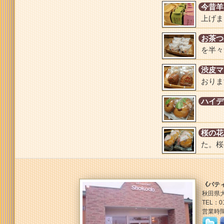
今昔羊
上げま
お茶つ
を半々
渋皮マ
おりま
ハイデ
桜の花
た。桜
《パテ
秋田県大
TEL：01
営業時間