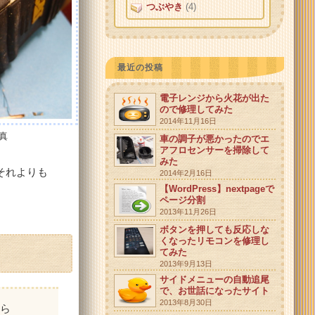
つぶやき
(4)
最近の投稿
電子レンジから火花が出た
ので修理してみた
2014年11月16日
真
車の調子が悪かったのでエ
アフロセンサーを掃除して
みた
それよりも
2014年2月16日
【WordPress】nextpageで
ページ分割
2013年11月26日
ボタンを押しても反応しな
くなったリモコンを修理し
てみた
2013年9月13日
サイドメニューの自動追尾
で、お世話になったサイト
2013年8月30日
作ら