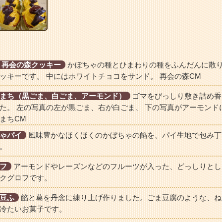
 再会の森クッキー
かぼちゃの種とひまわりの種をふんだんに散
ッキーです。 中にはホワイトチョコをサンド。 再会の森CM
まち（黒ごま、白ごま、アーモンド）
ゴマをびっしり敷き詰め香
た。 左の写真の左が黒ごま、右が白ごま、 下の写真がアーモンド
まちCM
ゃパイ
風味豊かなほくほくのかぼちゃの餡を、パイ生地で包み丁
。
フ
アーモンドやレーズンなどのフルーツが入った、どっしりとし
クグロフです。
豆ふ
餡と葛を丹念に練り上げ作りました。ごま豆腐のような、ね
冷たいお菓子です。