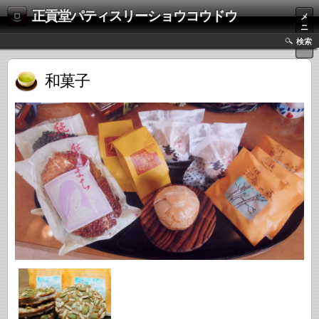
正貢堂パティスリーショウコウドウ
メ
ニ
ュ
検索
ー
和菓子