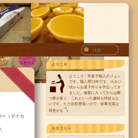
検
索
ようこそ
ようこそ！和菓子職人のジュン
です。職人歴13年です。小さい
頃からお菓子作りを手伝ってき
ました。修業に入ってからは断
つ事が多く、これといった趣味も特技もな
いです。ただ自炊歴長いので、炊事洗濯は
得意かも
バー（マイカ
カテゴリー
が。