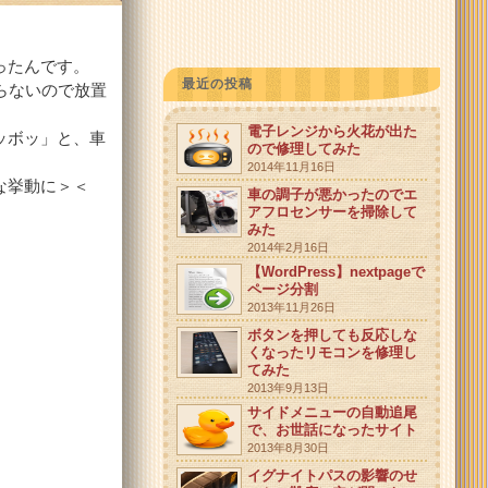
ったんです。
最近の投稿
らないので放置
電子レンジから火花が出た
ッボッ」と、車
ので修理してみた
2014年11月16日
な挙動に＞＜
車の調子が悪かったのでエ
アフロセンサーを掃除して
みた
2014年2月16日
【WordPress】nextpageで
ページ分割
2013年11月26日
ボタンを押しても反応しな
くなったリモコンを修理し
てみた
2013年9月13日
サイドメニューの自動追尾
で、お世話になったサイト
2013年8月30日
イグナイトパスの影響のせ