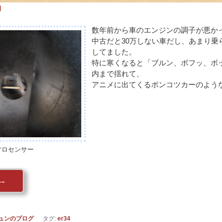
日
数年前から車のエンジンの調子が悪か
中古だと30万しない車だし、あまり乗
してました。
特に寒くなると「ブルン、ボフッ、ボ
内まで揺れて、
アニメに出てくるポンコツカーのよう
フロセンサー
→
ュンのブログ
タグ:
er34