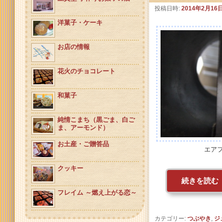
投稿日時:
2014年2月16
洋菓子・ケーキ
お店の情報
花火のチョコレート
和菓子
純情こまち（黒ごま、白ご
ま、アーモンド）
お土産・ご贈答品
エア
クッキー
続きを読む
フレイム ～燃え上がる恋～
カテゴリー:
つぶやき
,
ジ