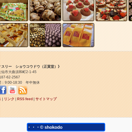
ィスリー ショウコウドウ（正貢堂）》
仙市大曲須和町2-1-45
87-62-2567
：9:00-18:30 年中無休
ス
|
リンク
|
RSS feed
|
サイトマップ
・・・・・© shokodo