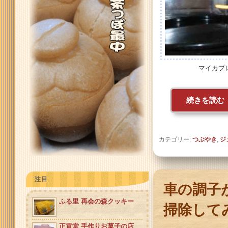
マイカプ
続きを読む
カテゴリー:
つぶやき
,
ジ
注目
車の調子
ふる里 再会の森クッキー
掃除して
正貢堂 手作りお菓子の店