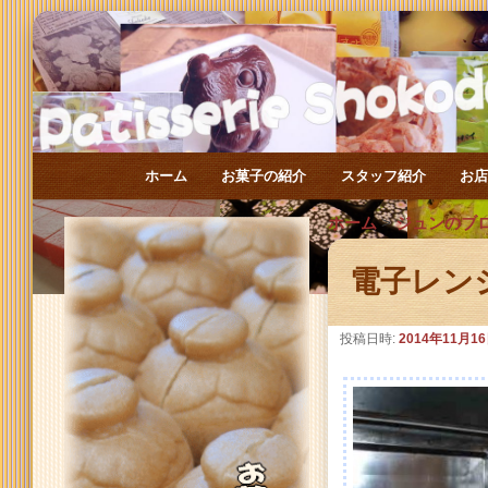
メインメニュー
ホーム
お菓子の紹介
スタッフ紹介
お
メインコンテンツへ移動
サブコンテンツへ移動
ホーム
>
ジュンのブ
電子レン
投稿日時:
2014年11月1