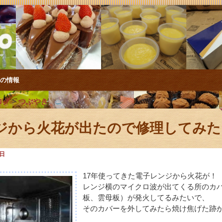
店の情報
ログ
>
つぶやき
ジから火花が出たので修理してみた
6日
17年使ってきた電子レンジから火花が！
レンジ横のマイクロ波が出てくる所のカ
板、雲母板）が発火してるみたいで、
そのカバーを外してみたら焼け焦げた跡