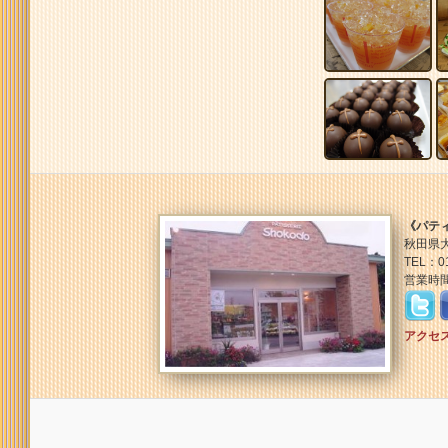
《パテ
秋田県大
TEL：01
営業時間
アクセ