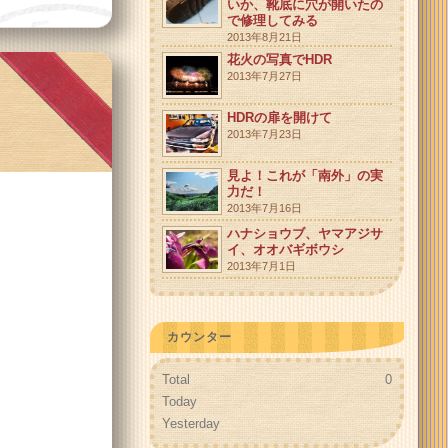
いか、靴底に穴が開いたの
で修理してみる
2013年8月21日
花火の写真でHDR
2013年7月27日
ン
HDRの扉を開けて
2013年7月23日
見よ！これが「南外」の実
力だ！
2013年7月16日
ハナショウブ、ヤマアジサ
イ、オオバギボウシ
2013年7月1日
カウンター
Total
0
Today
Yesterday