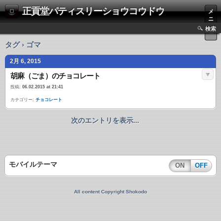
正貢堂パティスリーショウコウドウ
メ
ニ
ュ
検索
ー
タグ › ゴマ
2月 6, 2015
胡麻（ごま）のチョコレート
投稿:
06.02.2015 at 21:41
カテゴリー:
チョコレート
次のエントリを表示...
モバイルテーマ
ON
OFF
All content Copyright Shokodo