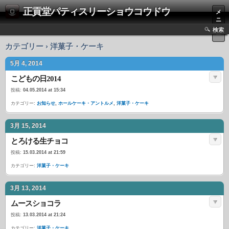
正貢堂パティスリーショウコウドウ
メ
ニ
ュ
検索
ー
カテゴリー › 洋菓子・ケーキ
5月 4, 2014
こどもの日2014
投稿:
04.05.2014 at 15:34
カテゴリー:
お知らせ
,
ホールケーキ・アントルメ
,
洋菓子・ケーキ
3月 15, 2014
とろける生チョコ
投稿:
15.03.2014 at 21:59
カテゴリー:
洋菓子・ケーキ
3月 13, 2014
ムースショコラ
投稿:
13.03.2014 at 21:24
カテゴリー:
洋菓子・ケーキ