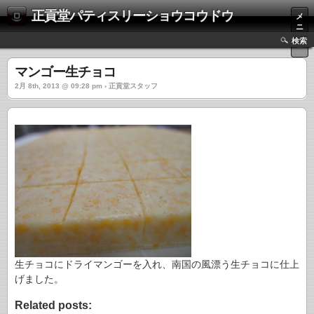
正貢堂パティスリーショウコウドウ
メ
ニ
ュ
検索
ー
マンゴー生チョコ
2月 8th, 2013 @ 09:28 pm › 正貢堂スタッフ
生チョコにドライマンゴーを入れ、南国の風漂う生チョコに仕上
げました。
Related posts: