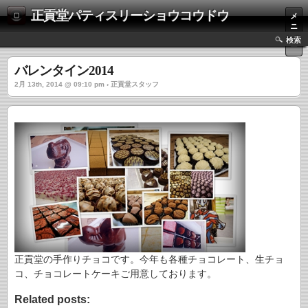
正貢堂パティスリーショウコウドウ
メ
ニ
ュ
検索
ー
バレンタイン2014
2月 13th, 2014 @ 09:10 pm › 正貢堂スタッフ
正貢堂の手作りチョコです。今年も各種チョコレート、生チョ
コ、チョコレートケーキご用意しております。
Related posts: