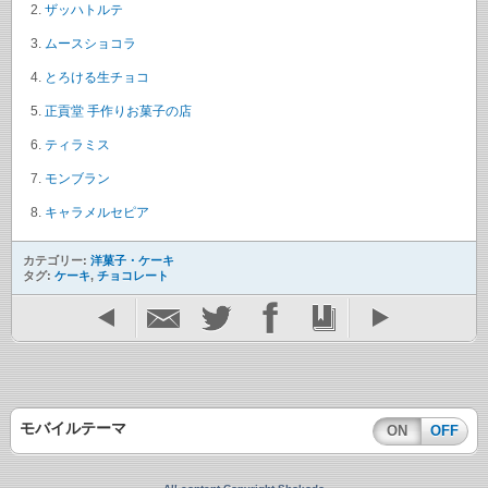
ザッハトルテ
ムースショコラ
とろける生チョコ
正貢堂 手作りお菓子の店
ティラミス
モンブラン
キャラメルセピア
カテゴリー:
洋菓子・ケーキ
タグ:
ケーキ
,
チョコレート
モバイルテーマ
ON
OFF