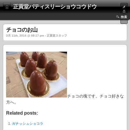
正貢堂パティスリーショウコウドウ
メ
ニ
ュ
検索
ー
チョコのお山
3月 11th, 2014 @ 08:17 pm › 正貢堂スタッフ
チョコの塊です。チョコ好きな
方へ。
Related posts:
ガナッシュショコラ