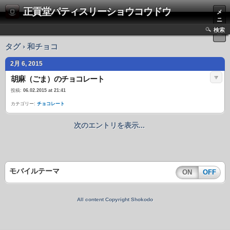
正貢堂パティスリーショウコウドウ
メ
ニ
ュ
検索
ー
タグ › 和チョコ
2月 6, 2015
胡麻（ごま）のチョコレート
投稿:
06.02.2015 at 21:41
カテゴリー:
チョコレート
次のエントリを表示...
モバイルテーマ
ON
OFF
All content Copyright Shokodo