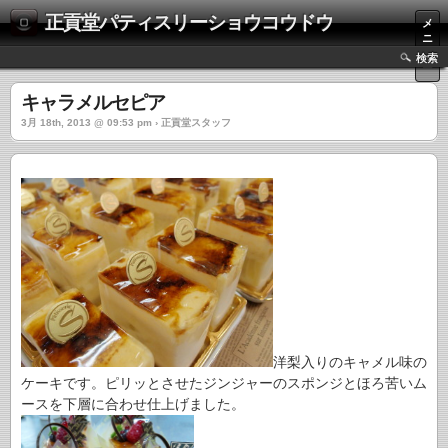
正貢堂パティスリーショウコウドウ
メ
ニ
ュ
検索
ー
キャラメルセピア
3月 18th, 2013 @ 09:53 pm › 正貢堂スタッフ
洋梨入りのキャメル味の
ケーキです。ピリッとさせたジンジャーのスポンジとほろ苦いム
ースを下層に合わせ仕上げました。