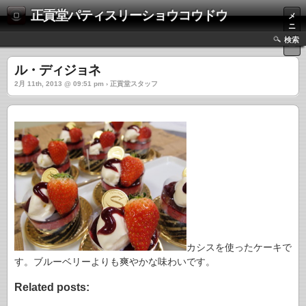
正貢堂パティスリーショウコウドウ
メ
ニ
ュ
検索
ー
ル・ディジョネ
2月 11th, 2013 @ 09:51 pm › 正貢堂スタッフ
カシスを使ったケーキで
す。ブルーベリーよりも爽やかな味わいです。
Related posts: