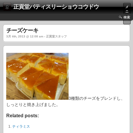
正貢堂パティスリーショウコウドウ
メ
ニ
ュ
検索
ー
チーズケーキ
3月 4th, 2013 @ 12:08 am › 正貢堂スタッフ
3種類のチーズをブレンドし、
しっとりと焼き上げました。
Related posts:
ティラミス