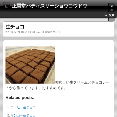
正貢堂パティスリーショウコウドウ
メ
ニ
ュ
検索
ー
生チョコ
2月 12th, 2013 @ 09:28 pm › 正貢堂スタッフ
美味しい生クリームとチョコレー
トから作っています。おすすめです。
Related posts:
コーヒー生チョコ
マンゴー生チョコ