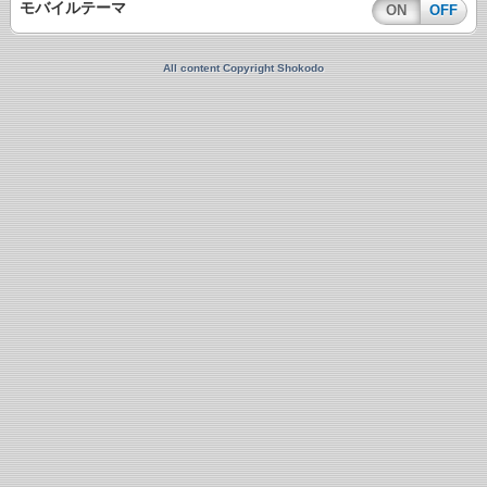
モバイルテーマ
ON
OFF
All content Copyright Shokodo