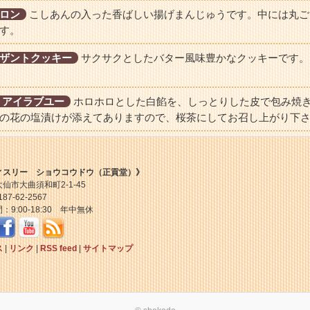
ロン
こしあんの入った香ばしい揚げまんじゅうです。中には丸ご
す。
ザントクッキー
サクサクとしたバター風味豊かなクッキーです。
 アイラブユー
ホロホロとした白餡を、しっとりした皮で包み焼
の花の塩漬けが添えてありますので、桜茶にしてお召し上がり下
ィスリー ショウコウドウ（正貢堂）》
仙市大曲須和町2-1-45
87-62-2567
：9:00-18:30 年中無休
ス
|
リンク
|
RSS feed
|
サイトマップ