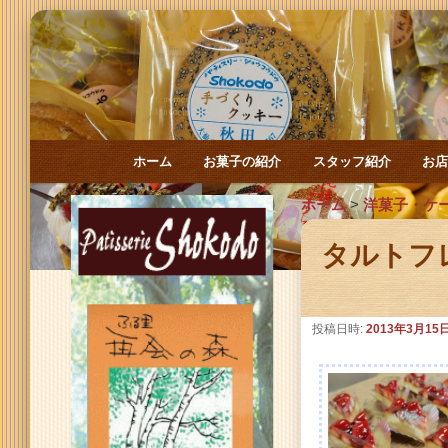
メインメニュー
ホーム
お菓子の紹介
スタッフ紹介
お
メインコンテンツへ移動
サブコンテンツへ移動
ホーム
>
洋菓子・ケ
タルトフ
投稿日時:
2013年3月15