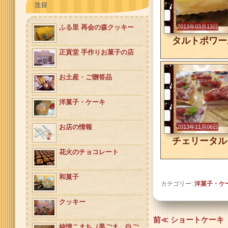
注目
ふる里 再会の森クッキー
2013年03月13日
タルトポワー
正貢堂 手作りお菓子の店
お土産・ご贈答品
洋菓子・ケーキ
お店の情報
2013年11月06日
チェリータル
花火のチョコレート
和菓子
カテゴリー:
洋菓子・ケ
クッキー
投稿ナビゲーション
前≪ ショートケーキ
純情こまち（黒ごま、白ご