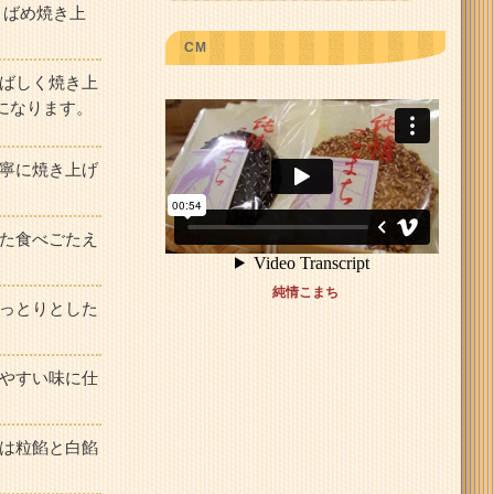
りばめ焼き上
CM
ばしく焼き上
になります。
寧に焼き上げ
た食べごたえ
純情こまち
っとりとした
やすい味に仕
は粒餡と白餡