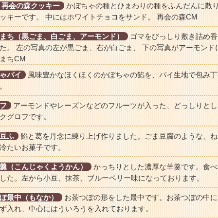
 再会の森クッキー
かぼちゃの種とひまわりの種をふんだんに散
ッキーです。 中にはホワイトチョコをサンド。 再会の森CM
まち（黒ごま、白ごま、アーモンド）
ゴマをびっしり敷き詰め香
た。 左の写真の左が黒ごま、右が白ごま、 下の写真がアーモンド
まちCM
ゃパイ
風味豊かなほくほくのかぼちゃの餡を、パイ生地で包み丁
。
フ
アーモンドやレーズンなどのフルーツが入った、どっしりとし
クグロフです。
豆ふ
餡と葛を丹念に練り上げ作りました。ごま豆腐のような、ね
冷たいお菓子です。
羹（こんじゃくようかん）
かっちりとした濃厚な羊羹です。食べ
した。左から小豆、抹茶、ブルーベリー味になっております。
ぼ最中（もなか）
お茶つぼの形をした最中です。お茶つぼの中に
ず入れ、中心にはういろうを入れております。