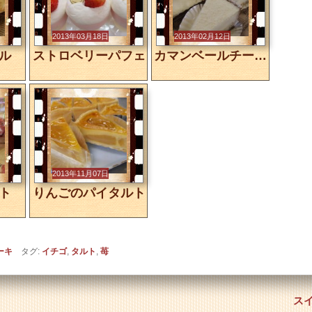
2013年03月18日
2013年02月12日
ル
ストロベリーパフェ
カマンベールチーズタルト
2013年11月07日
ト
りんごのパイタルト
ーキ
タグ:
イチゴ
,
タルト
,
苺
ス