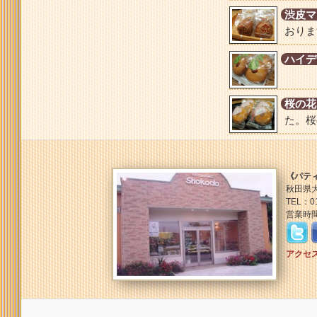
渋皮マ
おりま
ハイデ
桜の花
た。桜
《パテ
秋田県大
TEL：01
営業時間
アクセ