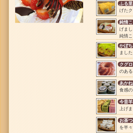
ふる里
げたク
純情こ
げまし
純情こ
かぼち
ました
クグロ
のある
あかね
食感の
今昔羊
上げま
お茶つ
を半々