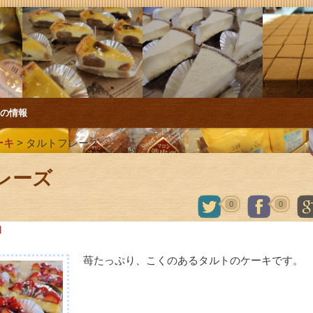
店の情報
ーキ
>
タルトフレーズ
レーズ
0
0
日
苺たっぷり、こくのあるタルトのケーキです。