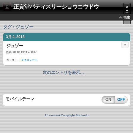
正貢堂パティスリーショウコウドウ
メ
ニ
ュ
検索
ー
タグ › ジュゾー
3月 4, 2013
ジュゾー
投稿:
04.03.2013 at 0:07
カテゴリー:
チョコレート
次のエントリを表示...
モバイルテーマ
ON
OFF
All content Copyright Shokodo