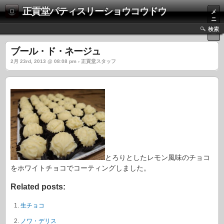
正貢堂パティスリーショウコウドウ
メ
ニ
ュ
検索
ー
ブール・ド・ネージュ
2月 23rd, 2013 @ 08:08 pm › 正貢堂スタッフ
とろりとしたレモン風味のチョコ
をホワイトチョコでコーティングしました。
Related posts:
生チョコ
ノワ・デリス