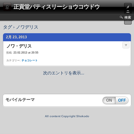
正貢堂パティスリーショウコウドウ
メ
ニ
ュ
検索
ー
タグ › ノワデリス
2月 23, 2013
ノワ・デリス
投稿:
23.02.2013 at 20:55
カテゴリー:
チョコレート
次のエントリを表示...
モバイルテーマ
ON
OFF
All content Copyright Shokodo