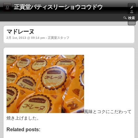
正貢堂パティスリーショウコウドウ
メ
ニ
ュ
検索
ー
マドレーヌ
2月 1st, 2013 @ 09:14 pm › 正貢堂スタッフ
風味とコクにこだわって
焼き上げました。
Related posts: