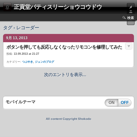
正貢堂パティスリーショウコウドウ
メ
ニ
ュ
検索
ー
タグ › レコーダー
9月 13, 2013
ボタンを押しても反応しなくなったリモコンを修理してみた
投稿:
13.09.2013 at 21:27
カテゴリー:
つぶやき
,
ジュンのブログ
次のエントリを表示...
モバイルテーマ
ON
OFF
All content Copyright Shokodo