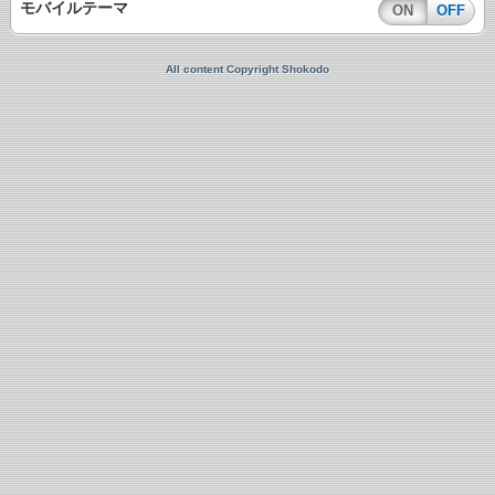
モバイルテーマ
ON
OFF
All content Copyright Shokodo