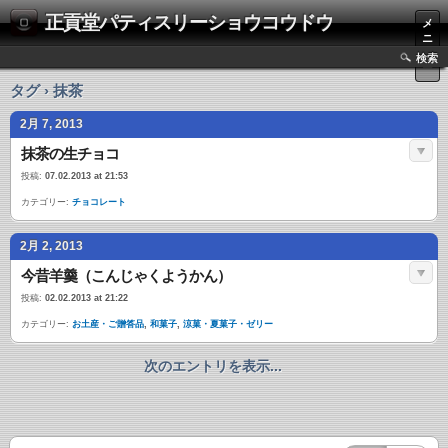
正貢堂パティスリーショウコウドウ
メ
ニ
ュ
検索
ー
タグ › 抹茶
2月 7, 2013
抹茶の生チョコ
投稿:
07.02.2013 at 21:53
カテゴリー:
チョコレート
2月 2, 2013
今昔羊羹（こんじゃくようかん）
投稿:
02.02.2013 at 21:22
カテゴリー:
お土産・ご贈答品
,
和菓子
,
涼菓・夏菓子・ゼリー
次のエントリを表示...