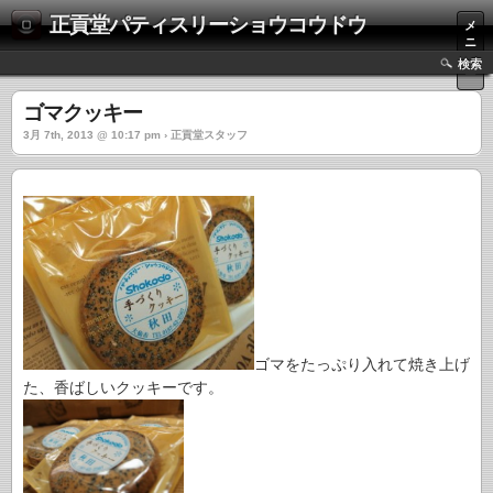
正貢堂パティスリーショウコウドウ
メ
ニ
ュ
検索
ー
ゴマクッキー
3月 7th, 2013 @ 10:17 pm › 正貢堂スタッフ
ゴマをたっぷり入れて焼き上げ
た、香ばしいクッキーです。