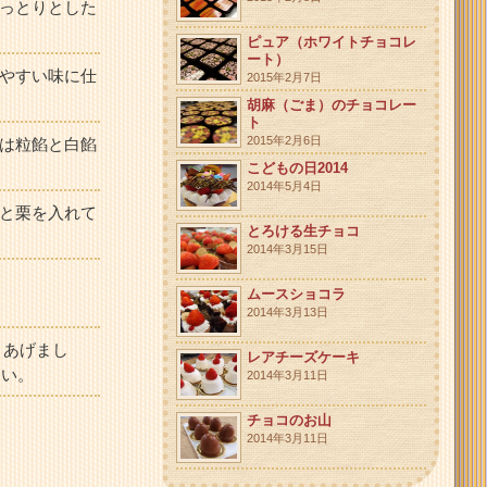
っとりとした
ピュア（ホワイトチョコレ
ート）
やすい味に仕
2015年2月7日
胡麻（ごま）のチョコレー
ト
2015年2月6日
は粒餡と白餡
こどもの日2014
2014年5月4日
と栗を入れて
とろける生チョコ
2014年3月15日
ムースショコラ
2014年3月13日
きあげまし
レアチーズケーキ
さい。
2014年3月11日
チョコのお山
2014年3月11日