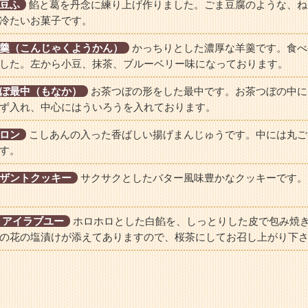
豆ふ
餡と葛を丹念に練り上げ作りました。ごま豆腐のような、ね
冷たいお菓子です。
羹（こんじゃくようかん）
かっちりとした濃厚な羊羹です。食べ
した。左から小豆、抹茶、ブルーベリー味になっております。
ぼ最中（もなか）
お茶つぼの形をした最中です。お茶つぼの中に
ず入れ、中心にはういろうを入れております。
ロン
こしあんの入った香ばしい揚げまんじゅうです。中には丸ご
す。
ザントクッキー
サクサクとしたバター風味豊かなクッキーです。
 アイラブユー
ホロホロとした白餡を、しっとりした皮で包み焼
の花の塩漬けが添えてありますので、桜茶にしてお召し上がり下