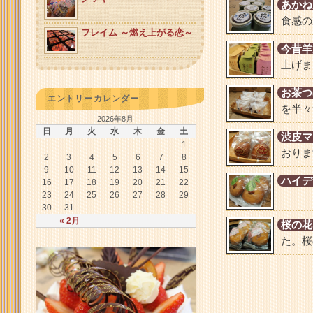
あかね
食感の
フレイム ～燃え上がる恋～
今昔羊
上げま
お茶つ
エントリーカレンダー
を半々
2026年8月
日
月
火
水
木
金
土
渋皮マ
1
おりま
2
3
4
5
6
7
8
9
10
11
12
13
14
15
ハイデ
16
17
18
19
20
21
22
23
24
25
26
27
28
29
30
31
« 2月
桜の花
た。桜