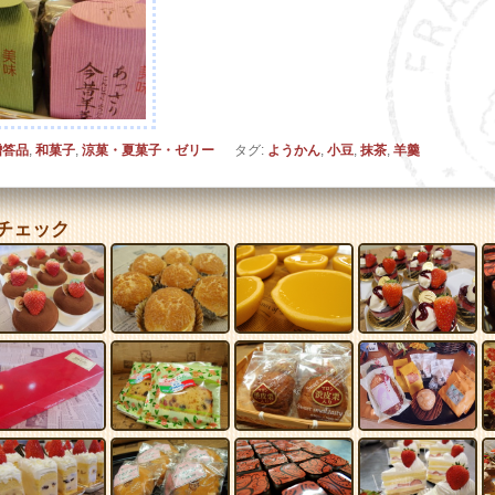
贈答品
,
和菓子
,
涼菓・夏菓子・ゼリー
タグ:
ようかん
,
小豆
,
抹茶
,
羊羹
チェック