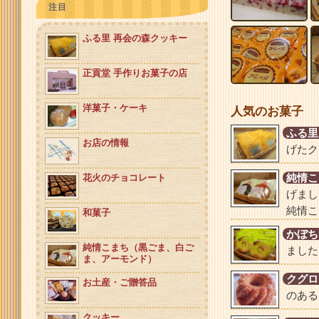
注目
ふる里 再会の森クッキー
正貢堂 手作りお菓子の店
洋菓子・ケーキ
人気のお菓子
ふる里
お店の情報
げたク
純情こ
花火のチョコレート
げまし
純情こ
和菓子
かぼち
純情こまち（黒ごま、白ご
ました
ま、アーモンド）
クグロ
お土産・ご贈答品
のある
クッキー