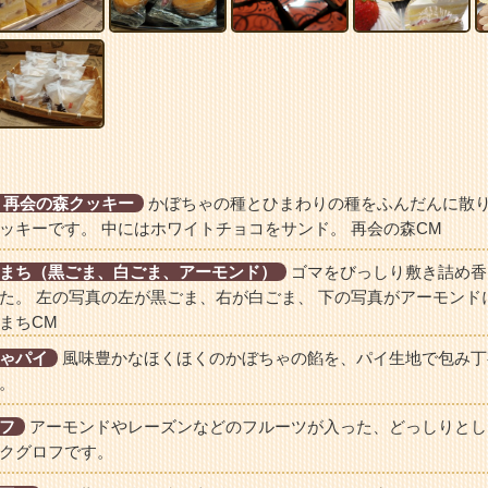
 再会の森クッキー
かぼちゃの種とひまわりの種をふんだんに散
ッキーです。 中にはホワイトチョコをサンド。 再会の森CM
まち（黒ごま、白ごま、アーモンド）
ゴマをびっしり敷き詰め香
た。 左の写真の左が黒ごま、右が白ごま、 下の写真がアーモンド
まちCM
ゃパイ
風味豊かなほくほくのかぼちゃの餡を、パイ生地で包み丁
。
フ
アーモンドやレーズンなどのフルーツが入った、どっしりとし
クグロフです。