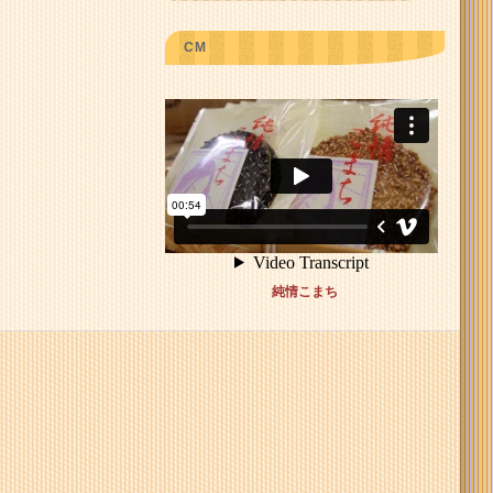
CM
純情こまち