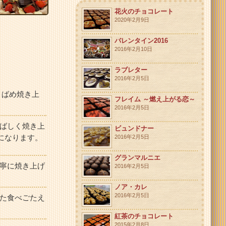
花火のチョコレート
2020年2月9日
バレンタイン2016
2016年2月10日
ラブレター
2016年2月5日
りばめ焼き上
フレイム ～燃え上がる恋～
2016年2月5日
ばしく焼き上
ビュンドナー
になります。
2016年2月5日
グランマルニエ
寧に焼き上げ
2016年2月5日
ノア・カレ
2016年2月5日
た食べごたえ
紅茶のチョコレート
2015年2月8日