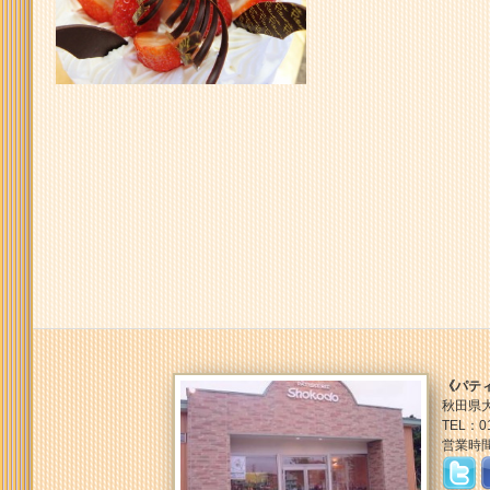
《パテ
秋田県大
TEL：01
営業時間