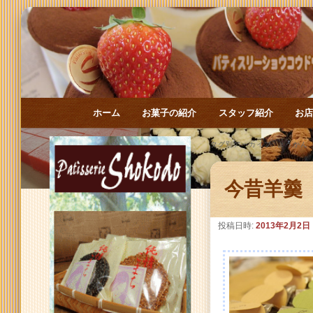
メインメニュー
ホーム
お菓子の紹介
スタッフ紹介
お
メインコンテンツへ移動
サブコンテンツへ移動
タグ別アーカイブ:
ようかん
今昔羊羹
投稿日時:
2013年2月2日