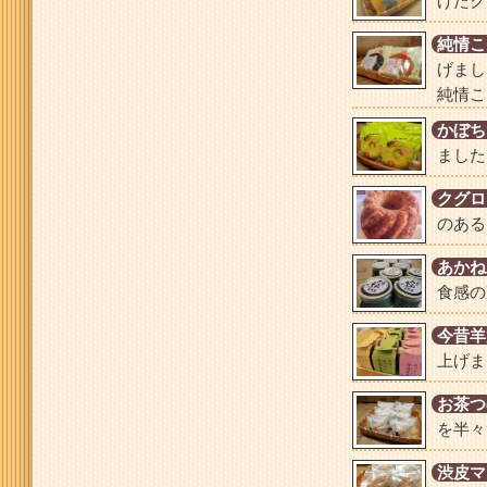
げたク
純情こ
げまし
純情こ
かぼち
ました
クグロ
のある
あかね
食感の
今昔羊
上げま
お茶つ
を半々
渋皮マ