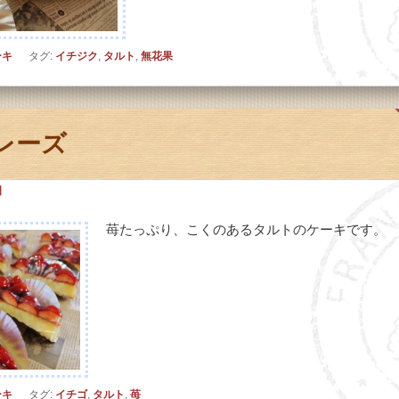
ーキ
タグ:
イチジク
,
タルト
,
無花果
レーズ
日
苺たっぷり、こくのあるタルトのケーキです。
ーキ
タグ:
イチゴ
,
タルト
,
苺