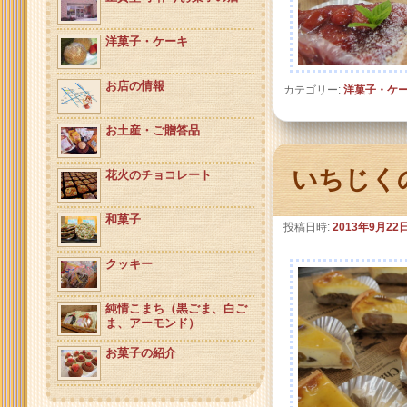
洋菓子・ケーキ
お店の情報
カテゴリー:
洋菓子・ケ
お土産・ご贈答品
いちじく
花火のチョコレート
和菓子
投稿日時:
2013年9月22
クッキー
純情こまち（黒ごま、白ご
ま、アーモンド）
お菓子の紹介