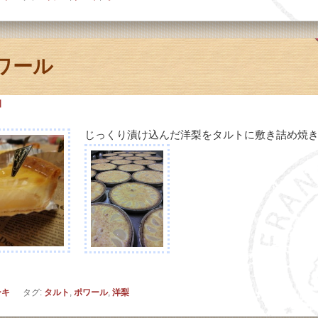
ワール
日
じっくり漬け込んだ洋梨をタルトに敷き詰め焼
ーキ
タグ:
タルト
,
ポワール
,
洋梨