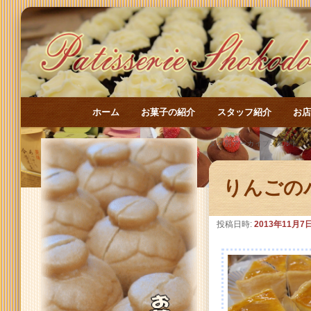
メインメニュー
ホーム
お菓子の紹介
スタッフ紹介
お
メインコンテンツへ移動
サブコンテンツへ移動
タグ別アーカイブ:
タルト
りんごの
投稿日時:
2013年11月7