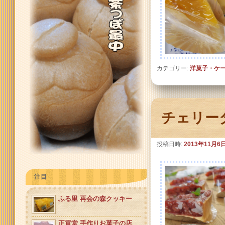
カテゴリー:
洋菓子・ケ
チェリー
投稿日時:
2013年11月6
注目
ふる里 再会の森クッキー
正貢堂 手作りお菓子の店