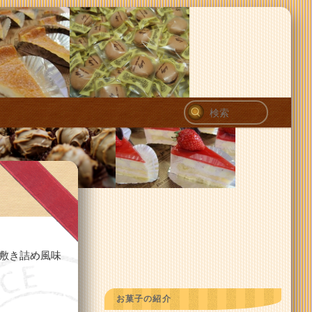
検
索
敷き詰め風味
お菓子の紹介