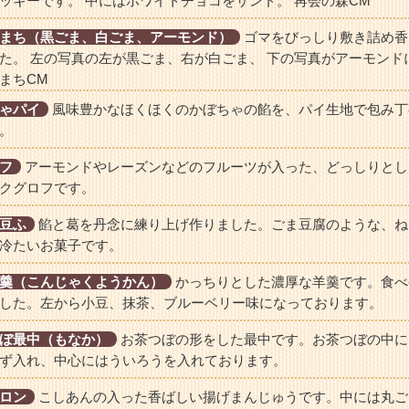
ッキーです。 中にはホワイトチョコをサンド。 再会の森CM
まち（黒ごま、白ごま、アーモンド）
ゴマをびっしり敷き詰め香
た。 左の写真の左が黒ごま、右が白ごま、 下の写真がアーモンド
まちCM
ゃパイ
風味豊かなほくほくのかぼちゃの餡を、パイ生地で包み丁
。
フ
アーモンドやレーズンなどのフルーツが入った、どっしりとし
クグロフです。
豆ふ
餡と葛を丹念に練り上げ作りました。ごま豆腐のような、ね
冷たいお菓子です。
羹（こんじゃくようかん）
かっちりとした濃厚な羊羹です。食べ
した。左から小豆、抹茶、ブルーベリー味になっております。
ぼ最中（もなか）
お茶つぼの形をした最中です。お茶つぼの中に
ず入れ、中心にはういろうを入れております。
ロン
こしあんの入った香ばしい揚げまんじゅうです。中には丸ご