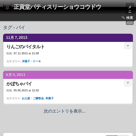
正貢堂パティスリーショウコウドウ
メ
ニ
ュ
検索
ー
タグ › パイ
11月 7, 2013
りんごのパイタルト
投稿:
07.11.2013 at 21:08
カテゴリー:
洋菓子・ケーキ
6月 5, 2013
かぼちゃパイ
投稿:
05.06.2013 at 12:43
カテゴリー:
お土産・ご贈答品
,
和菓子
次のエントリを表示...