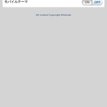
モバイルテーマ
ON
OFF
All content Copyright Shokodo