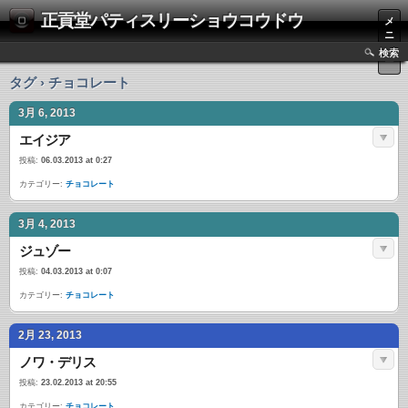
正貢堂パティスリーショウコウドウ
メ
ニ
ュ
検索
ー
タグ › チョコレート
3月 6, 2013
エイジア
投稿:
06.03.2013 at 0:27
カテゴリー:
チョコレート
3月 4, 2013
ジュゾー
投稿:
04.03.2013 at 0:07
カテゴリー:
チョコレート
2月 23, 2013
ノワ・デリス
投稿:
23.02.2013 at 20:55
カテゴリー:
チョコレート