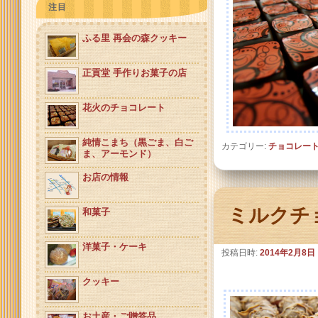
注目
ふる里 再会の森クッキー
正貢堂 手作りお菓子の店
花火のチョコレート
純情こまち（黒ごま、白ご
カテゴリー:
チョコレー
ま、アーモンド）
お店の情報
ミルクチ
和菓子
洋菓子・ケーキ
投稿日時:
2014年2月8日
クッキー
お土産・ご贈答品