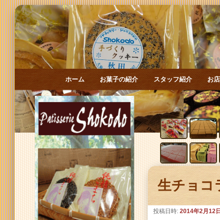
メインメニュー
ホーム
お菓子の紹介
スタッフ紹介
お
メインコンテンツへ移動
サブコンテンツへ移動
投稿ナビゲーション
生チョコ
投稿日時:
2014年2月12