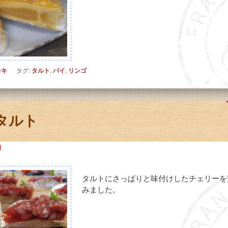
ーキ
タグ:
タルト
,
パイ
,
リンゴ
タルト
日
タルトにさっぱりと味付けしたチェリーを
みました。