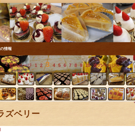
店の情報
3
< 前のページ
1
2
4
5
6
7
8
9
10
次のページ >
ラズベリー
日