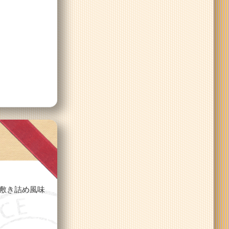
敷き詰め風味