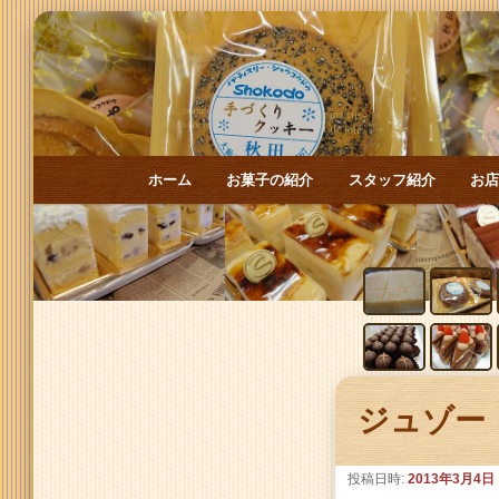
メインメニュー
ホーム
お菓子の紹介
スタッフ紹介
お
メインコンテンツへ移動
サブコンテンツへ移動
投稿ナビゲーション
ジュゾー
投稿日時:
2013年3月4日