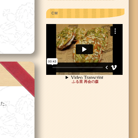
CM
>
ふる里 再会の森
した。