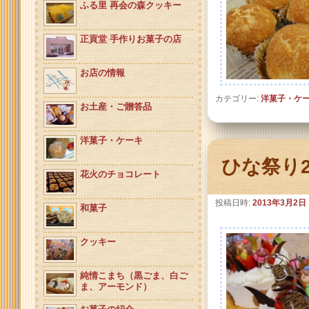
ふる里 再会の森クッキー
正貢堂 手作りお菓子の店
お店の情報
カテゴリー:
洋菓子・ケ
お土産・ご贈答品
洋菓子・ケーキ
ひな祭り2
花火のチョコレート
投稿日時:
2013年3月2日
和菓子
クッキー
純情こまち（黒ごま、白ご
ま、アーモンド）