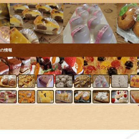
店の情報
8
< 前のページ
1
2
3
4
5
6
7
9
10
次のページ >