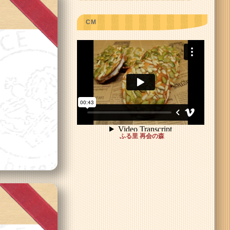
CM
>
ふる里 再会の森