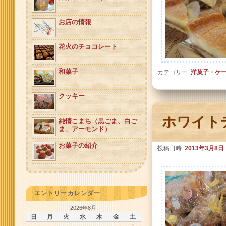
お店の情報
花火のチョコレート
和菓子
カテゴリー:
洋菓子・ケ
クッキー
ホワイトデ
純情こまち（黒ごま、白ご
ま、アーモンド）
お菓子の紹介
投稿日時:
2013年3月8日
エントリーカレンダー
2026年8月
日
月
火
水
木
金
土