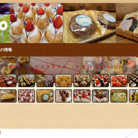
店の情報
7
< 前のページ
1
2
3
4
5
6
8
9
10
次のページ >
日