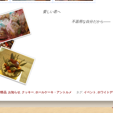
愛しい君へ
不器用な自分だから――
贈答品
,
お知らせ
,
クッキー
,
ホールケーキ・アントルメ
タグ:
イベント
,
ホワイトデ