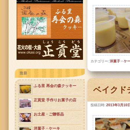
カテゴリー:
洋菓子・ケ
注目
ふる里 再会の森クッキー
ベイクド
正貢堂 手作りお菓子の店
投稿日時:
2013年3月10
お土産・ご贈答品
洋菓子・ケーキ