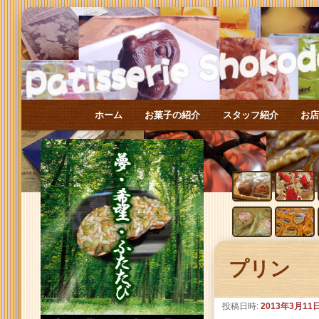
メインメニュー
ホーム
お菓子の紹介
スタッフ紹介
お
メインコンテンツへ移動
サブコンテンツへ移動
投稿ナビゲーション
プリン
投稿日時:
2013年3月11